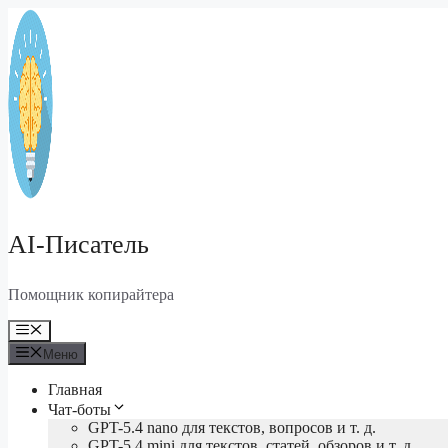
Перейти
к
содержимому
AI-Писатель
Помощник копирайтера
Меню
Меню
Главная
Чат-боты
GPT-5.4 nano для текстов, вопросов и т. д.
GPT-5.4 mini для текстов, статей, обзоров и т. д.