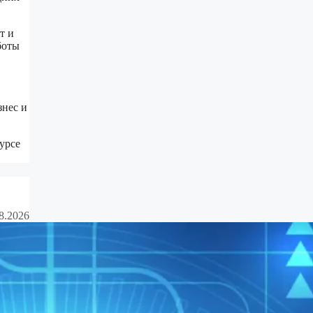
т и
боты
знес и
урсе
8.2026